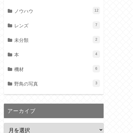
ノウハウ
12
レンズ
7
未分類
2
本
4
機材
6
野鳥の写真
3
アーカイブ