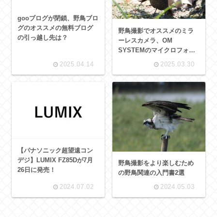
gooブログが閉鎖、野鳥ブロ
グのオススメの無料ブログ
野鳥撮影でオススメのミラ
の引っ越し先は？
ーレスカメラ、OM
SYSTEMのマイクロフォー
サズ
2025.04.14
2025.03.30
【パナソニック超望遠コン
デジ】LUMIX FZ85Dが7月
野鳥撮影をより楽しむため
26日に発売！
の野鳥関連の入門書2選
2024.07.02
2024.05.03