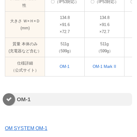
〇（IP53対応）
〇（IP53対応）
〇（
性
134.8
134.8
大きさ Ｗ×Ｈ×Ｄ
×91.6
×91.6
(mm)
×72.7
×72.7
質量 本体のみ
511g
511g
(充電器など含む）
（599g）
（599g）
仕様詳細
OM-1
OM-1 Mark II
（公式サイト）
OM-1
OM SYSTEM OM-1