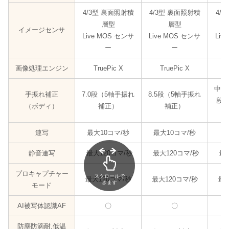
4/3型 裏面照射積
4/3型 裏面照射積
4/
層型
層型
イメージセンサ
Live MOS センサ
Live MOS センサ
Liv
ー
ー
画像処理エンジン
TruePic X
TruePic X
中央6
手振れ補正
7.0段（5軸手振れ
8.5段（5軸手振れ
段（
（ボディ）
補正）
補正）
連写
最大10コマ/秒
最大10コマ/秒
最
静音連写
最大120コマ/秒
最大120コマ/秒
最大
プロキャプチャー
スクロールで
最大120コマ/秒
最大120コマ/秒
最大
きます
モード
AI被写体認識AF
〇
〇
防塵防滴耐,低温