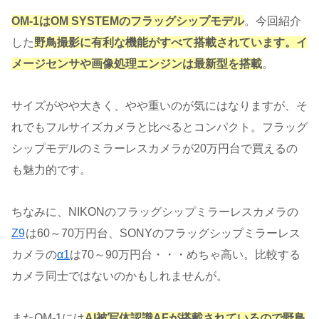
OM-1はOM SYSTEMのフラッグシップモデル
。今回紹介
した
野鳥撮影に有利な機能がすべて搭載されています。イ
メージセンサや画像処理エンジンは最新型を搭載
。
サイズがやや大きく、やや重いのが気にはなりますが、そ
れでもフルサイズカメラと比べるとコンパクト。フラッグ
シップモデルのミラーレスカメラが20万円台で買えるの
も魅力的です。
ちなみに、NIKONのフラッグシップミラーレスカメラの
Z9
は60～70万円台、SONYのフラッグシップミラーレス
カメラの
α1
は70～90万円台・・・めちゃ高い。比較する
カメラ同士ではないのかもしれませんが。
またOM-1には
AI被写体認識AFが搭載されているので野鳥