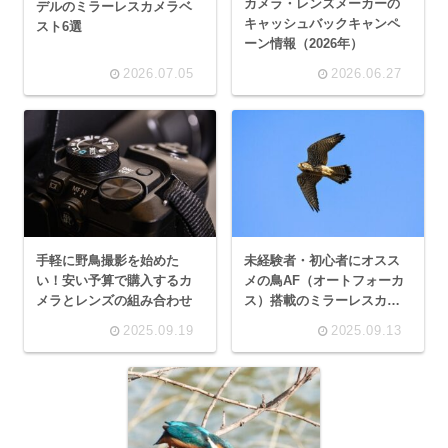
カメラ・レンズメーカーの
デルのミラーレスカメラベ
キャッシュバックキャンペ
スト6選
ーン情報（2026年）
2026.07.05
2026.06.27
手軽に野鳥撮影を始めた
未経験者・初心者にオスス
い！安い予算で購入するカ
メの鳥AF（オートフォーカ
メラとレンズの組み合わせ
ス）搭載のミラーレスカメ
ラ（2025年9月）ベスト8選
2025.09.19
2025.09.13
+番外