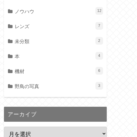
ノウハウ
12
レンズ
7
未分類
2
本
4
機材
6
野鳥の写真
3
アーカイブ