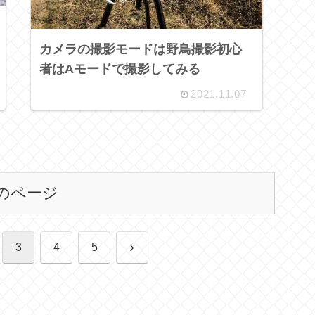
カメラの撮影モードは野鳥撮影初心
者はAモードで撮影してみる
2021.11.07
のページ
次
3
4
5
へ