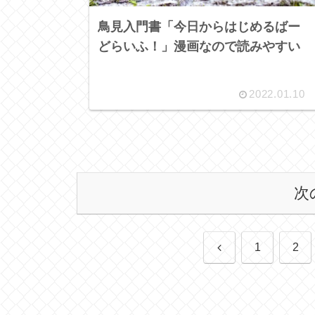
鳥見入門書「今日からはじめるばー
どらいふ！」漫画なので読みやすい
2022.01.10
次
前
1
2
へ