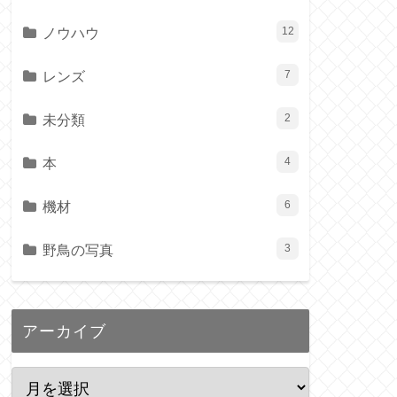
ノウハウ
12
レンズ
7
未分類
2
本
4
機材
6
野鳥の写真
3
アーカイブ