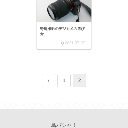
野鳥撮影のデジカメの選び
方
2021.07.07
前
1
2
へ
鳥パシャ！